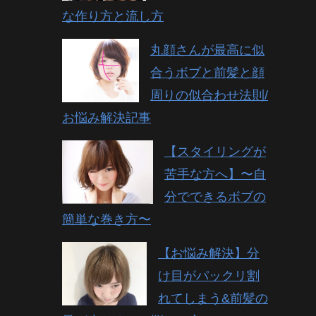
な作り方と流し方
丸顔さんが最高に似
合うボブと前髪と顔
周りの似合わせ法則/
お悩み解決記事
【スタイリングが
苦手な方へ】〜自
分でできるボブの
簡単な巻き方〜
【お悩み解決】分
け目がパックリ割
れてしまう&前髪の