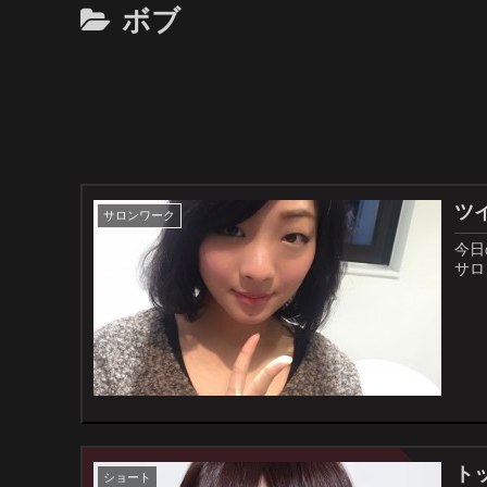
ボブ
ツ
サロンワーク
今日
サロ
ト
ショート