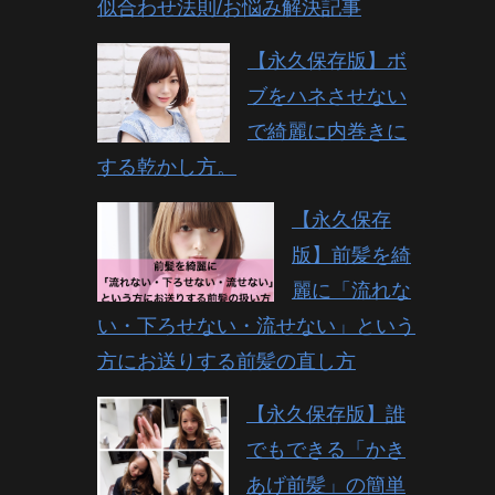
似合わせ法則/お悩み解決記事
【永久保存版】ボ
ブをハネさせない
で綺麗に内巻きに
する乾かし方。
【永久保存
版】前髪を綺
麗に「流れな
い・下ろせない・流せない」という
方にお送りする前髪の直し方
【永久保存版】誰
でもできる「かき
あげ前髪」の簡単