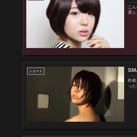
こん
美シ
S
ショート
昨夜
ったS