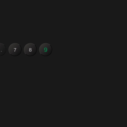
9
…
7
8