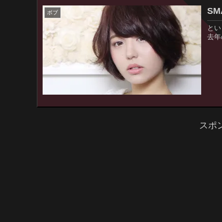
S
ボブ
とい
去年
スポ