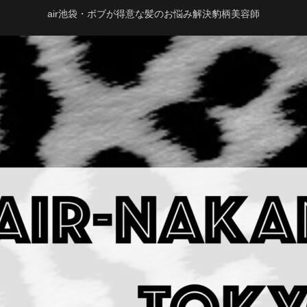
air池袋・ボブが得意な髪のお悩み解決豹柄美容師