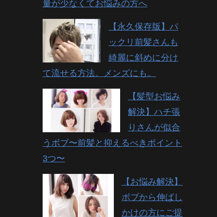
量が少なくてお悩みの方へ
【永久保存版】パ
ックリ前髪さんも
綺麗に斜めに分け
て流せる方法。メンズにも。
【髪型お悩み
解決】ハチ張
りさんが似合
うボブ〜前髪と抑えるべきポイント
3つ〜
【お悩み解決】
ボブから伸ばし
かけの方にご提