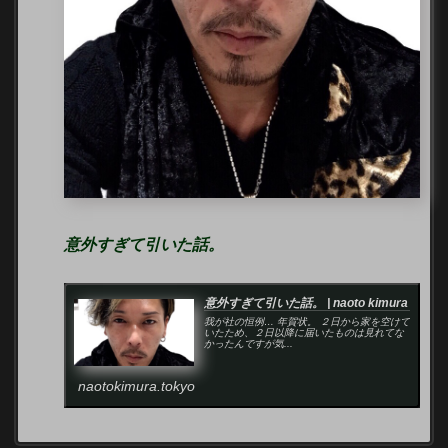
意外すぎて引いた話。
意外すぎて引いた話。 | naoto kimura
我が社の恒例… 年賀状。 ２日から家を空けて
いたため、２日以降に届いたものは見れてな
かったんですが気...
naotokimura.tokyo