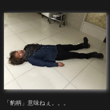
「豹柄」意味ねぇ。。。