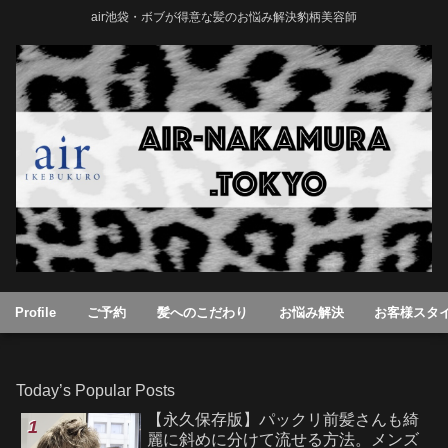
air池袋・ボブが得意な髪のお悩み解決豹柄美容師
Profile
ご予約
髪へのこだわり
お悩み解決
お客様スタ
Today’s Popular Posts
【永久保存版】パックリ前髪さんも綺
麗に斜めに分けて流せる方法。メンズ