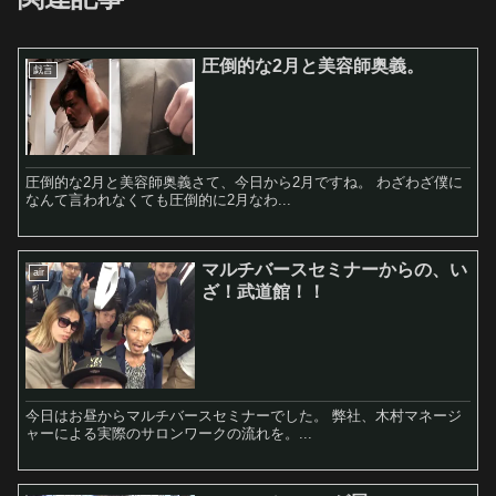
圧倒的な2月と美容師奥義。
戯言
圧倒的な2月と美容師奥義さて、今日から2月ですね。 わざわざ僕に
なんて言われなくても圧倒的に2月なわ...
マルチバースセミナーからの、い
air
ざ！武道館！！
今日はお昼からマルチバースセミナーでした。 弊社、木村マネージ
ャーによる実際のサロンワークの流れを。...