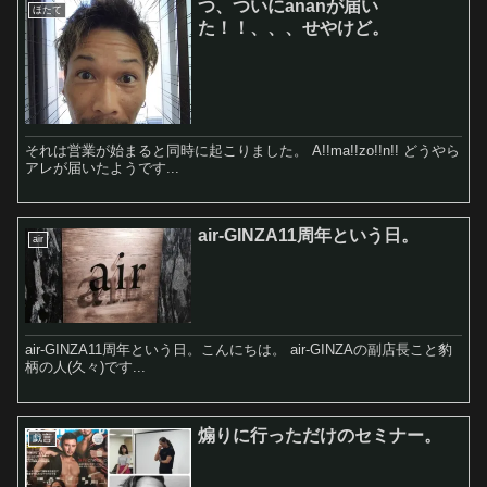
つ、ついにananが届い
ほたて
た！！、、、せやけど。
それは営業が始まると同時に起こりました。 A!!ma!!zo!!n!! どうやら
アレが届いたようです...
air-GINZA11周年という日。
air
air-GINZA11周年という日。こんにちは。 air-GINZAの副店長こと豹
柄の人(久々)です...
煽りに行っただけのセミナー。
戯言