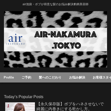
air池袋・ボブが得意な髪のお悩み解決豹柄美容師
Profile
ご予約
髪へのこだわり
お悩み解決
お客様スタ
Today’s Popular Posts
【永久保存版】ボブをハネさせないで
綺麗に内巻きにする乾かし方。