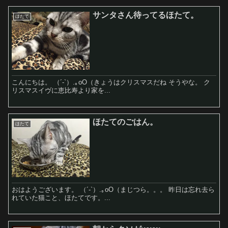
サンタさん待ってるほたて。
ほたて
こんにちは。 （´-`）.｡oO（きょうはクリスマスだね そうやな。 ク
リスマスイヴに恵比寿より家を...
ほたてのごはん。
ほたて
おはようございます。 （´-`）.｡oO（まじつら。。。 昨日は忘れ去ら
れていた猫こと、ほたてです。...