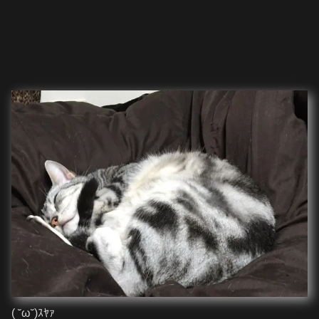
( ˘ω˘)ｽﾔｧ