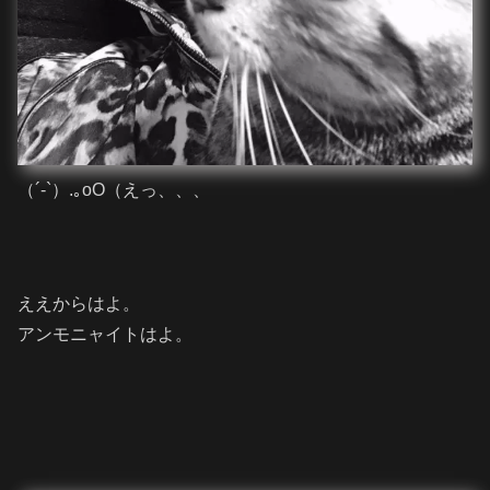
（´-`）.｡oO（えっ、、、
ええからはよ。
アンモニャイトはよ。