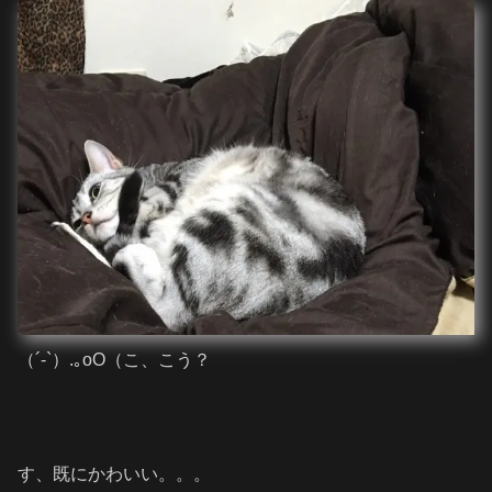
（´-`）.｡oO（こ、こう？
す、既にかわいい。。。