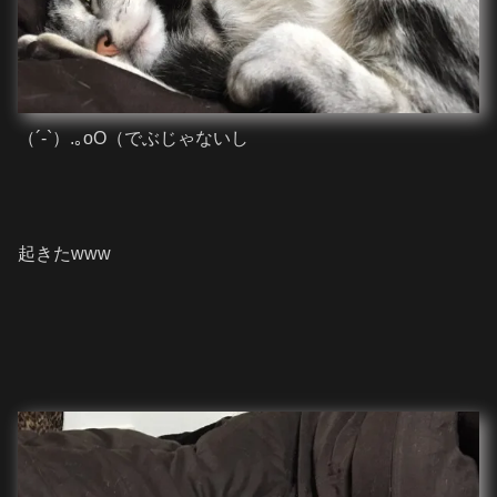
（´-`）.｡oO（でぶじゃないし
起きたwww