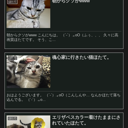
朝からクソがwww
ほたて
朝からクソがwww こんにちは。 （´-`）.｡oO（ふぅ、、、 久々に高
画質ほたてです。 そう、こ...
魂心家に行きたい猫ほたて。
ほたて
おはようございます。 （´-`）.｡oO（こんしんや… なんかほたて落ち
込んでる。 （´-`）.｡o...
エリザベスカラー着けたままにさ
ほたて
れていたほたて。