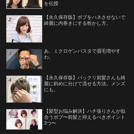
を伝授
【永久保存版】ボブをハネさせないで
綺麗に内巻きにする乾かし方。
あ、ミクロゲンパスタで眉毛増やす
わ。
【永久保存版】パックリ前髪さんも綺
麗に斜めに分けて流せる方法。メンズ
にも。
【髪型お悩み解決】ハチ張りさんが似
合うボブ〜前髪と抑えるべきポイント
3つ〜