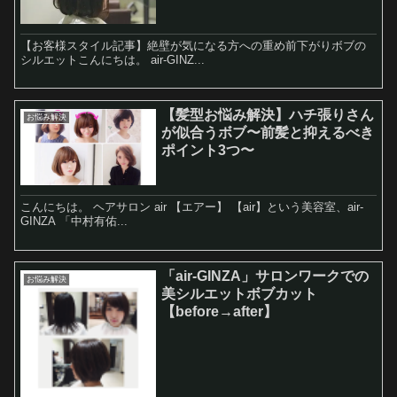
【お客様スタイル記事】絶壁が気になる方への重め前下がりボブの
シルエットこんにちは。 air-GINZ...
【髪型お悩み解決】ハチ張りさん
お悩み解決
が似合うボブ〜前髪と抑えるべき
ポイント3つ〜
こんにちは。 ヘアサロン air 【エアー】 【air】という美容室、air-
GINZA 「中村有佑...
「air-GINZA」サロンワークでの
お悩み解決
美シルエットボブカット
【before→after】