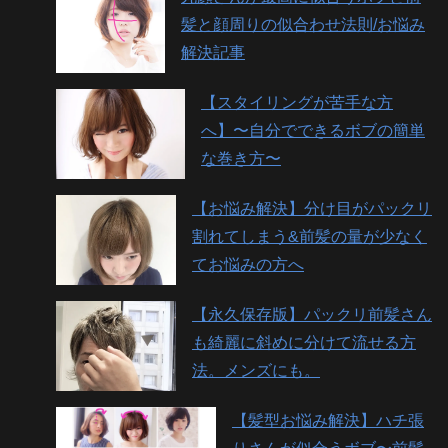
髪と顔周りの似合わせ法則/お悩み
解決記事
【スタイリングが苦手な方
へ】〜自分でできるボブの簡単
な巻き方〜
【お悩み解決】分け目がパックリ
割れてしまう&前髪の量が少なく
てお悩みの方へ
【永久保存版】パックリ前髪さん
も綺麗に斜めに分けて流せる方
法。メンズにも。
【髪型お悩み解決】ハチ張