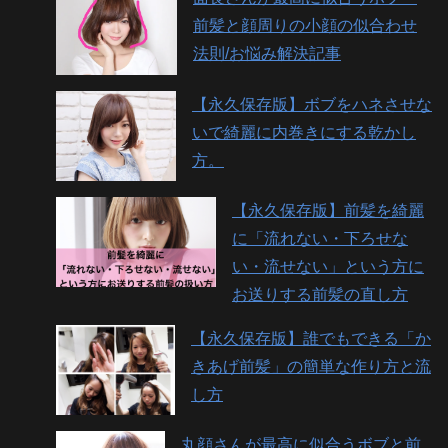
前髪と顔周りの小顔の似合わせ
法則/お悩み解決記事
【永久保存版】ボブをハネさせな
いで綺麗に内巻きにする乾かし
方。
【永久保存版】前髪を綺麗
に「流れない・下ろせな
い・流せない」という方に
お送りする前髪の直し方
【永久保存版】誰でもできる「か
きあげ前髪」の簡単な作り方と流
し方
丸顔さんが最高に似合うボブと前