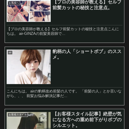
【プロの美容師が教える】セルフ
お客様へ
前髪カットの秘技と注意点。
【プロの美容師が教える】セルフ前髪カットの秘技と注意点こんに
ちは。 air-GINZAの前髪美容師で...
豹柄の人「ショートボブ」のスス
air
メ。
こんにちは。 airの豹柄改め前髪の人です。 「前髪の人」とか言いな
がら、、、 前髪お悩み解決記事だ...
【お客様スタイル記事】絶壁が気
お客様スタイル
になる方への重め前下がりボブの
シルエット。