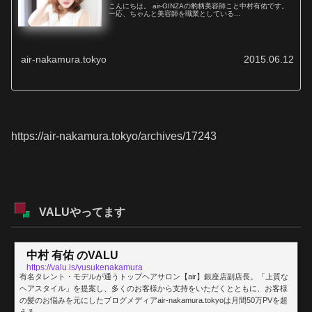
こんにちは。 air-GINZAの豹柄美容師こと中村有佑です。
一応、ちゃんと美容師を職業としている...
air-nakamura.tokyo
2015.06.12
https://air-nakamura.tokyo/archives/17243
VALUやってます
中村 有佑 のVALU
https://valu.is/yusukenakamura
有名タレント・モデルが通うトップヘアサロン【air】銀座店副店長。「上質な
ヘアスタイル」を提案し、多くのお客様から支持をいただくとともに、お客様
の髪のお悩みを元にしたブログメディアair-nakamura.tokyoは月間50万PVを超
える。