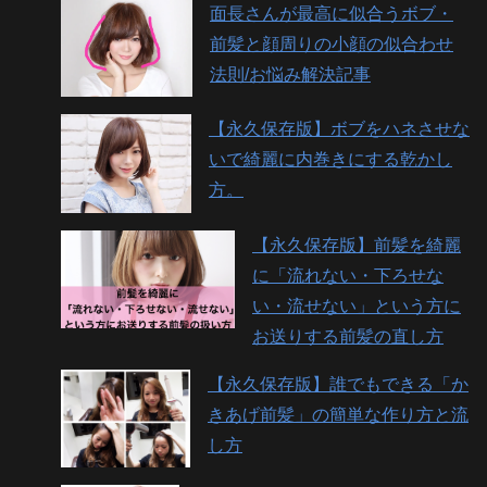
面長さんが最高に似合うボブ・
前髪と顔周りの小顔の似合わせ
法則/お悩み解決記事
【永久保存版】ボブをハネさせな
いで綺麗に内巻きにする乾かし
方。
【永久保存版】前髪を綺麗
に「流れない・下ろせな
い・流せない」という方に
お送りする前髪の直し方
【永久保存版】誰でもできる「か
きあげ前髪」の簡単な作り方と流
し方