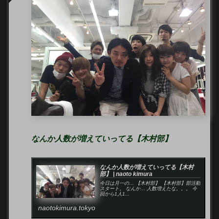
なんか人数が増えていってる【木村部】
なんか人数が増えていってる【木村
部】 | naoto kimura
今日は月一の… 【木村部】 【木村部】部活動
スタート。 なんか… 人数増えたな。。。 今
回から1人1...
naotokimura.tokyo