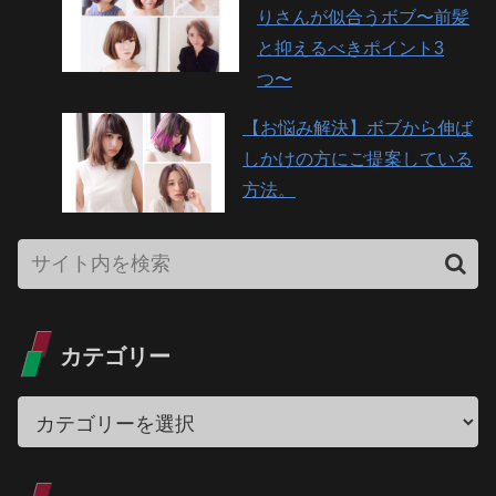
りさんが似合うボブ〜前髪
と抑えるべきポイント3
つ〜
【お悩み解決】ボブから伸ば
しかけの方にご提案している
方法。
カテゴリー