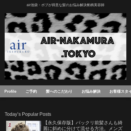
air池袋・ボブが得意な髪のお悩み解決豹柄美容師
Profile
ご予約
髪へのこだわり
お悩み解決
お客様スタ
Today’s Popular Posts
【永久保存版】パックリ前髪さんも綺
麗に斜めに分けて流せる方法。メンズ