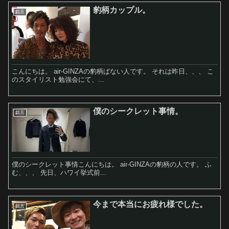
豹柄カップル。
戯言
こんにちは。 air-GINZAの豹柄ぱない人です。 それは昨日、、、 こ
のスタイリスト勉強会にて、...
僕のシークレット事情。
戯言
僕のシークレット事情こんにちは。 air-GINZAの豹柄の人です。 ふ
む、、、 先日、ハワイ挙式前...
今まで本当にお疲れ様でした。
戯言