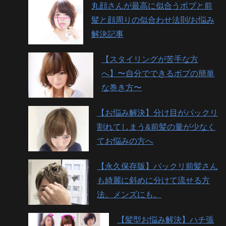
丸顔さんが最高に似合うボブと前
髪と顔周りの似合わせ法則/お悩み
解決記事
【スタイリングが苦手な方
へ】〜自分でできるボブの簡単
な巻き方〜
【お悩み解決】分け目がパックリ
割れてしまう&前髪の量が少なく
てお悩みの方へ
【永久保存版】パックリ前髪さん
も綺麗に斜めに分けて流せる方
法。メンズにも。
【髪型お悩み解決】ハチ張