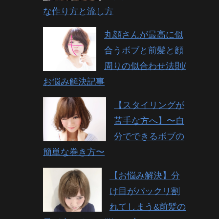
な作り方と流し方
丸顔さんが最高に似
合うボブと前髪と顔
周りの似合わせ法則/
お悩み解決記事
【スタイリングが
苦手な方へ】〜自
分でできるボブの
簡単な巻き方〜
【お悩み解決】分
け目がパックリ割
れてしまう&前髪の