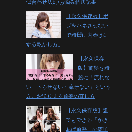
似合わせ法則/お悩み解決記事
【永久保存版】ボ
ブをハネさせない
で綺麗に内巻きに
する乾かし方。
【永久保存
版】前髪を綺
麗に「流れな
い・下ろせない・流せない」という
方にお送りする前髪の直し方
【永久保存版】誰
でもできる「かき
あげ前髪」の簡単