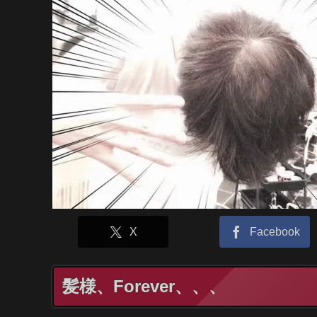
X
Facebook
髪様、Forever、、、