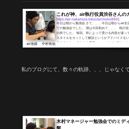
これが神、air執行役員渋谷さんの
https://air-nakamura.tokyo/archives/6691
今日は朝から勉強会 さて、、、今日は朝からair
ての勉強会でした。 僕は今回初めて、、、 執行
の班でした。 毎回、班によって受ける内容が違っ
スタイルをカットして解説というかアドバイスを
ありました。 そしたら突然、、、 「メンズカット
air池袋 中村有佑
はメンズカットも大好きです。（´-`）.｡oO（よ
う思って用意しようとしていると、、、 「...
私のブログにて、数々の軌跡、、、じゃなく
木村マネージャー勉強会でのミデ
髪。