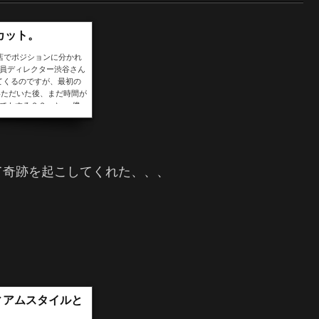
カット。
全店でポジションに分かれ
役員ディレクター渋谷さん
てくるのですが、最初の
いただいた後、まだ時間が
でもする？？」と。 僕
っしゃ。見せ場きたぜ。そ
て奇跡を起こしてくれた、、、
ィアムスタイルと