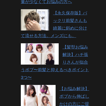
量が少なくてお悩みの方へ
【永久保存版】パ
ックリ前髪さんも
綺麗に斜めに分け
て流せる方法。メンズにも。
【髪型お悩み
解決】ハチ張
りさんが似合
うボブ〜前髪と抑えるべきポイント
3つ〜
【お悩み解決】
ボブから伸ばし
かけの方にご提