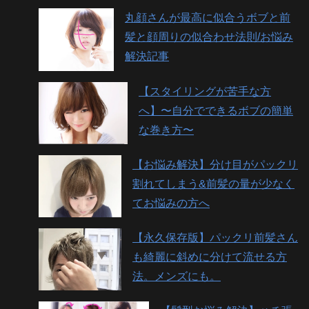
丸顔さんが最高に似合うボブと前
髪と顔周りの似合わせ法則/お悩み
解決記事
【スタイリングが苦手な方
へ】〜自分でできるボブの簡単
な巻き方〜
【お悩み解決】分け目がパックリ
割れてしまう&前髪の量が少なく
てお悩みの方へ
【永久保存版】パックリ前髪さん
も綺麗に斜めに分けて流せる方
法。メンズにも。