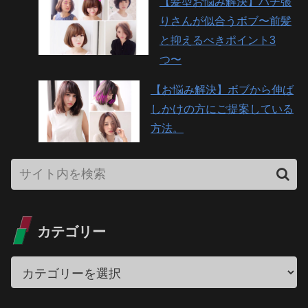
【髪型お悩み解決】ハチ張
りさんが似合うボブ〜前髪
と抑えるべきポイント3
つ〜
【お悩み解決】ボブから伸ば
しかけの方にご提案している
方法。
カテゴリー