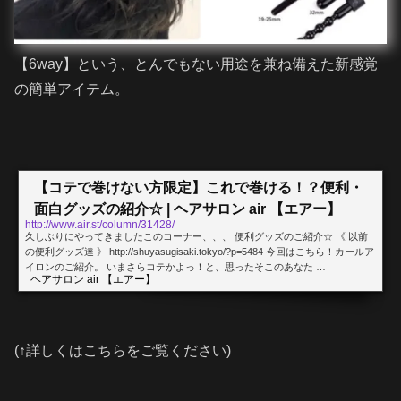
【6way】という、とんでもない用途を兼ね備えた新感覚
の簡単アイテム。
【コテで巻けない方限定】これで巻ける！？便利・
面白グッズの紹介☆ | ヘアサロン air 【エアー】
http://www.air.st/column/31428/
久しぶりにやってきましたこのコーナー、、、 便利グッズのご紹介☆ 《 以前
の便利グッズ達 》 http://shuyasugisaki.tokyo/?p=5484 今回はこちら！カールア
イロンのご紹介。 いまさらコテかよっ！と、思ったそこのあなた …
ヘアサロン air 【エアー】
(↑詳しくはこちらをご覧ください)