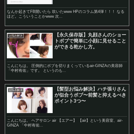
なんか起きてFB開いたら 吹いたwww HPのコラム第4弾！！！ なる
ほど。こういうことかwww 次...
【永久保存版】丸顔さんのショー
お悩み解決
トボブで簡単に小顔に見せること
ができる乾かし方。
こんにちは。 圧倒的にボブを切りまくっているair-GINZAの美容師
「中村有佑」です。 というのも...
【髪型お悩み解決】ハチ張りさん
お悩み解決
が似合うボブ〜前髪と抑えるべき
ポイント3つ〜
こんにちは。 ヘアサロン air 【エアー】 【air】という美容室、air-
GINZA 「中村有佑...