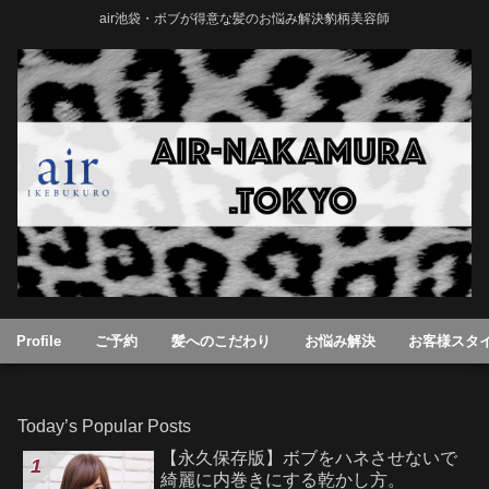
air池袋・ボブが得意な髪のお悩み解決豹柄美容師
Profile
ご予約
髪へのこだわり
お悩み解決
お客様スタ
Today’s Popular Posts
【永久保存版】ボブをハネさせないで
綺麗に内巻きにする乾かし方。