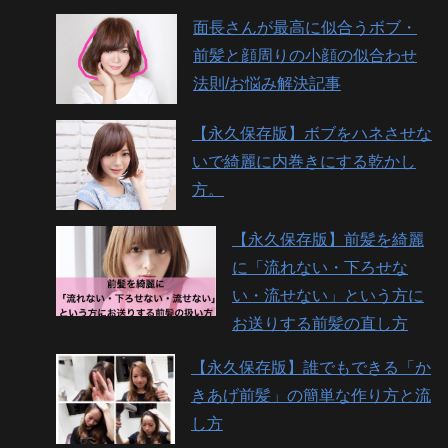
面長さんが最高に似合うボブ・
前髪と顔周りの小顔の似合わせ
法則/お悩み解決記事
【永久保存版】ボブをハネさせな
いで綺麗に内巻きにする乾かし
方。
【永久保存版】前髪を綺麗
に「流れない・下ろせな
い・流せない」という方に
お送りする前髪の直し方
【永久保存版】誰でもできる「か
きあげ前髪」の簡単な作り方と流
し方