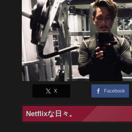
X
Facebook
Netflixな日々。