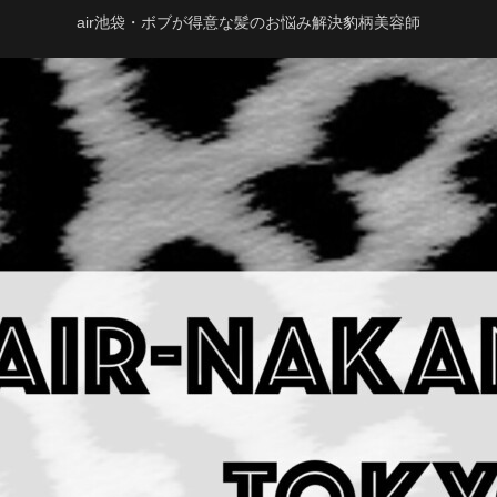
air池袋・ボブが得意な髪のお悩み解決豹柄美容師