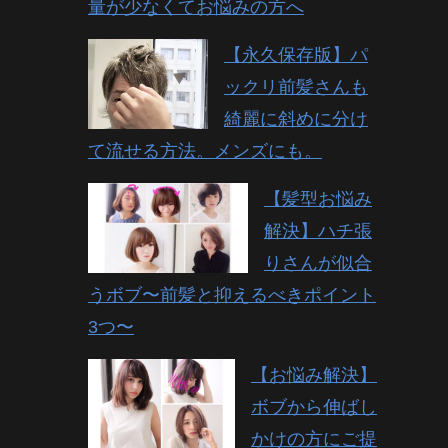
量が少なくてお悩みの方へ
【永久保存版】パ
ックリ前髪さんも
綺麗に斜めに分け
て流せる方法。メンズにも。
【髪型お悩み
解決】ハチ張
りさんが似合
うボブ〜前髪と抑えるべきポイント
3つ〜
【お悩み解決】
ボブから伸ばし
かけの方にご提