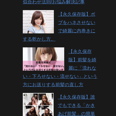
似合わせ法則/お悩み解決記事
【永久保存版】ボ
ブをハネさせない
で綺麗に内巻きに
する乾かし方。
【永久保存
版】前髪を綺
麗に「流れな
い・下ろせない・流せない」という
方にお送りする前髪の直し方
【永久保存版】誰
でもできる「かき
あげ前髪」の簡単