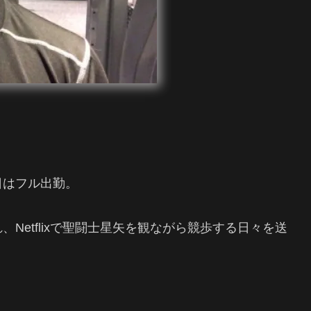
日はフル出勤。
Netflixで聖闘士星矢を観ながら競歩する日々を送