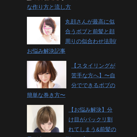
な作り方と流し方
丸顔さんが最高に似
合うボブと前髪と顔
周りの似合わせ法則/
お悩み解決記事
【スタイリングが
苦手な方へ】〜自
分でできるボブの
簡単な巻き方〜
【お悩み解決】分
け目がパックリ割
れてしまう&前髪の