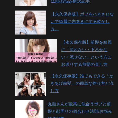
法則/お悩み解決記事
【永久保存版】ボブをハネさせな
いで綺麗に内巻きにする乾かし
方。
【永久保存版】前髪を綺麗
に「流れない・下ろせな
い・流せない」という方に
お送りする前髪の直し方
【永久保存版】誰でもできる「か
きあげ前髪」の簡単な作り方と流
し方
丸顔さんが最高に似合うボブと前
髪と顔周りの似合わせ法則/お悩み