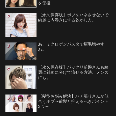
を伝授
【永久保存版】ボブをハネさせないで
綺麗に内巻きにする乾かし方。
あ、ミクロゲンパスタで眉毛増やす
わ。
【永久保存版】パックリ前髪さんも綺
麗に斜めに分けて流せる方法。メンズ
にも。
【髪型お悩み解決】ハチ張りさんが似
合うボブ〜前髪と抑えるべきポイント
3つ〜