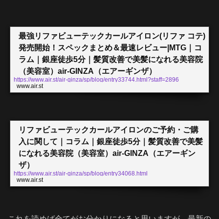
最強リファビューテックカールアイロン(リファ コテ)
発売開始！スペックまとめ＆最速レビュー|MTG｜コ
ラム｜銀座徒歩5分｜髪質改善で美髪になれる美容院
（美容室）air-GINZA（エアーギンザ）
https://www.air.st/air-ginza/sp/blog/entry33744.html?staff=2896
www.air.st
最強リファビューテックカールアイロン(リファ コテ)発売開始！スペックまと
め＆最速レビュー|MTG｜最強リファビューテックカールアイロン(リファ コテ)
発売開始！スペックまとめ＆最速レビュー|MTGMTG【ReFa BEAUTECH CUR
L IRON(リファビューテックカールアイロン)】リファビューテックカールアイ
ロンの最大の特...
リファビューテックカールアイロンのご予約・ご購
入に関して｜コラム｜銀座徒歩5分｜髪質改善で美髪
になれる美容院（美容室）air-GINZA（エアーギン
ザ）
https://www.air.st/air-ginza/sp/blog/entry34068.html
www.air.st
リファビューテックカールアイロンのご予約・ご購入に関して｜こんにちは
これを読めば全てがお分かりになると思いますが、最新の