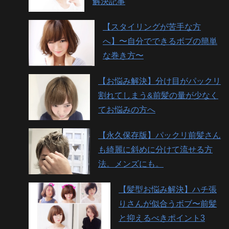
解決記事
【スタイリングが苦手な方
へ】〜自分でできるボブの簡単
な巻き方〜
【お悩み解決】分け目がパックリ
割れてしまう&前髪の量が少なく
てお悩みの方へ
【永久保存版】パックリ前髪さん
も綺麗に斜めに分けて流せる方
法。メンズにも。
【髪型お悩み解決】ハチ張
りさんが似合うボブ〜前髪
と抑えるべきポイント3