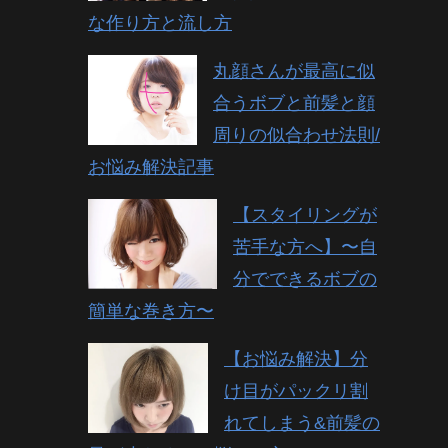
な作り方と流し方
丸顔さんが最高に似
合うボブと前髪と顔
周りの似合わせ法則/
お悩み解決記事
【スタイリングが
苦手な方へ】〜自
分でできるボブの
簡単な巻き方〜
【お悩み解決】分
け目がパックリ割
れてしまう&前髪の