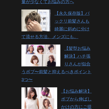
量が少なくてお悩みの方へ
【永久保存版】パ
ックリ前髪さんも
綺麗に斜めに分け
て流せる方法。メンズにも。
【髪型お悩み
解決】ハチ張
りさんが似合
うボブ〜前髪と抑えるべきポイント
3つ〜
【お悩み解決】
ボブから伸ばし
かけの方にご提