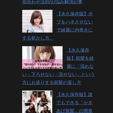
似合わせ法則/お悩み解決記事
【永久保存版】ボ
ブをハネさせない
で綺麗に内巻きに
する乾かし方。
【永久保存
版】前髪を綺
麗に「流れな
い・下ろせない・流せない」という
方にお送りする前髪の直し方
【永久保存版】誰
でもできる「かき
あげ前髪」の簡単