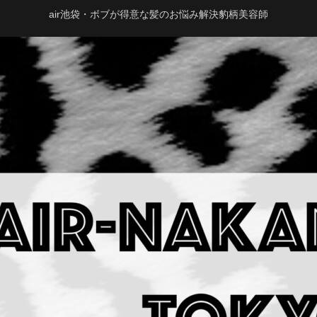
air池袋・ボブが得意な髪のお悩み解決豹柄美容師