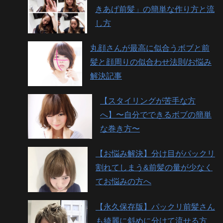
きあげ前髪」の簡単な作り方と流
し方
丸顔さんが最高に似合うボブと前
髪と顔周りの似合わせ法則/お悩み
解決記事
【スタイリングが苦手な方
へ】〜自分でできるボブの簡単
な巻き方〜
【お悩み解決】分け目がパックリ
割れてしまう&前髪の量が少なく
てお悩みの方へ
【永久保存版】パックリ前髪さん
も綺麗に斜めに分けて流せる方