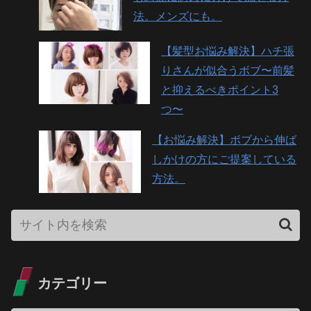
法。メンズにも。
【髪型お悩み解決】ハチ張
りさんが似合うボブ〜前髪
と抑えるべきポイント3
つ〜
【お悩み解決】ボブから伸ば
しかけの方にご提案している
方法。
カテゴリー