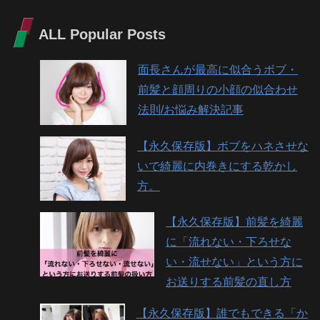
ALL Popular Posts
面長さんが最高に似合うボブ・
前髪と顔周りの小顔の似合わせ
法則/お悩み解決記事
【永久保存版】ボブをハネさせな
いで綺麗に内巻きにする乾かし
方。
【永久保存版】前髪を綺麗
に「流れない・下ろせな
い・流せない」という方に
お送りする前髪の直し方
【永久保存版】誰でもできる「か