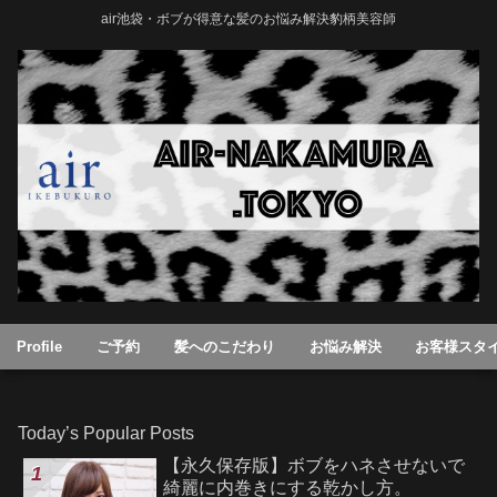
air池袋・ボブが得意な髪のお悩み解決豹柄美容師
Profile
ご予約
髪へのこだわり
お悩み解決
お客様スタ
Today’s Popular Posts
【永久保存版】ボブをハネさせないで
綺麗に内巻きにする乾かし方。