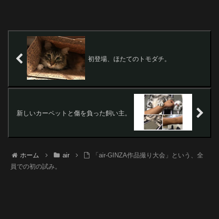
初登場、ほたてのトモダチ。
新しいカーペットと傷を負った飼い主。
ホーム
air
「air-GINZA作品撮り大会」という、全
員での初の試み。