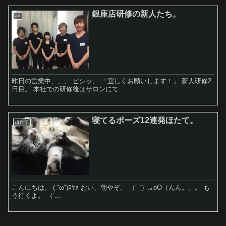
銀座店研修の新人たち。
air
昨日の営業中、、、 ピシッ。 「宜しくお願いします！」 新人研修2
日目。 本社での研修後はサロンにて...
寝てるポーズ12連発ほたて。
ほたて
こんにちは。 ( ˘ω˘)ｽﾔｧ おい、朝やぞ。 （´-`）.｡oO（んん。。。 も
う行くよ。 （´...