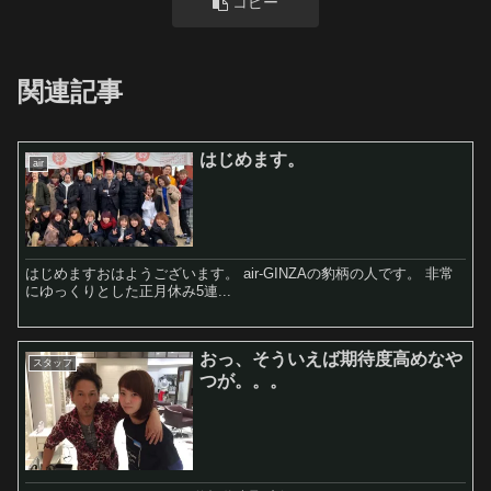
コピー
関連記事
はじめます。
air
はじめますおはようございます。 air-GINZAの豹柄の人です。 非常
にゆっくりとした正月休み5連...
おっ、そういえば期待度高めなや
スタッフ
つが。。。