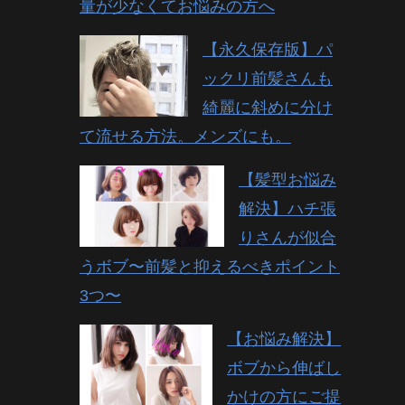
量が少なくてお悩みの方へ
【永久保存版】パ
ックリ前髪さんも
綺麗に斜めに分け
て流せる方法。メンズにも。
【髪型お悩み
解決】ハチ張
りさんが似合
うボブ〜前髪と抑えるべきポイント
3つ〜
【お悩み解決】
ボブから伸ばし
かけの方にご提