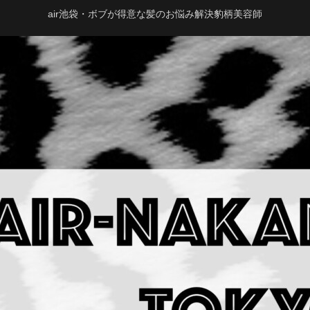
air池袋・ボブが得意な髪のお悩み解決豹柄美容師