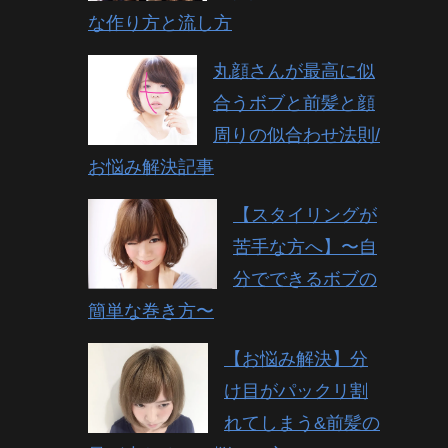
な作り方と流し方
丸顔さんが最高に似
合うボブと前髪と顔
周りの似合わせ法則/
お悩み解決記事
【スタイリングが
苦手な方へ】〜自
分でできるボブの
簡単な巻き方〜
【お悩み解決】分
け目がパックリ割
れてしまう&前髪の