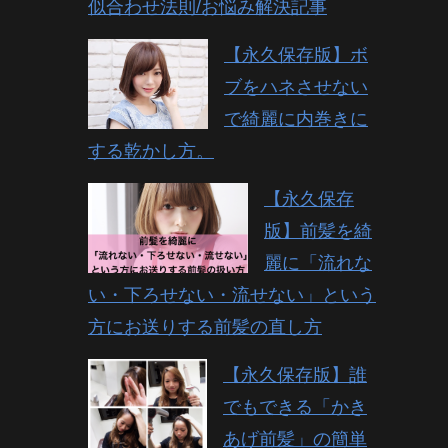
似合わせ法則/お悩み解決記事
【永久保存版】ボ
ブをハネさせない
で綺麗に内巻きに
する乾かし方。
【永久保存
版】前髪を綺
麗に「流れな
い・下ろせない・流せない」という
方にお送りする前髪の直し方
【永久保存版】誰
でもできる「かき
あげ前髪」の簡単