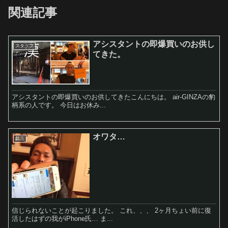
関連記事
アシスタントの即爆買いのお供し
スタッフ
てきた。
アシスタントの即爆買いのお供してきたこんにちは。 air-GINZAの豹
柄系の人です。 今日はお休み...
オワタ…
戯言
信じられないことが起こりました。 これ、、、 2ヶ月ちょい前に復
活したはずの我がiPhone氏… ま...