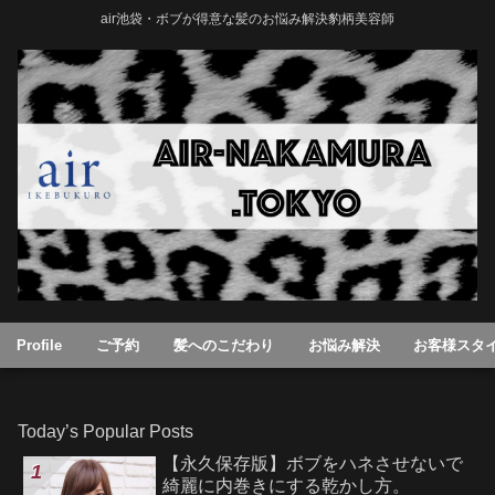
air池袋・ボブが得意な髪のお悩み解決豹柄美容師
Profile
ご予約
髪へのこだわり
お悩み解決
お客様スタ
Today’s Popular Posts
【永久保存版】ボブをハネさせないで
綺麗に内巻きにする乾かし方。