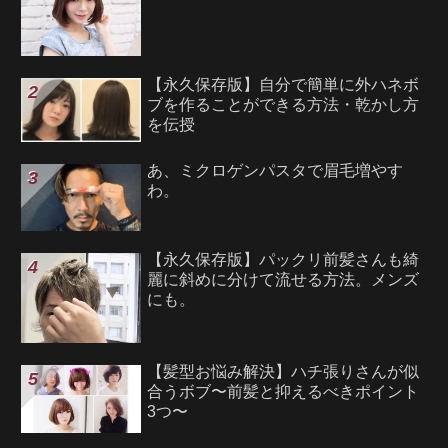
【永久保存版】自分で簡単に外ハネボ
ブを作ることができる方法・乾かし方
を伝授
あ、ミクロゲンパスタで眉毛増やす
わ。
【永久保存版】パックリ前髪さんも綺
麗に斜めに分けて流せる方法。メンズ
にも。
【髪型お悩み解決】ハチ張りさんが似
合うボブ〜前髪と抑えるべきポイント
3つ〜