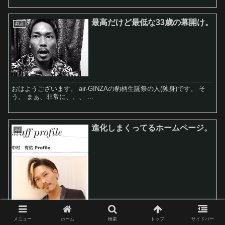
最高だけど最低な33歳の幕開け。
戯言
おはようございます。 air-GINZAの豹柄生誕祭の人(独身)です。 そ
う。 まぁ、非常に、、、 ...
進化しまくってるホームページ。
air
メニュー
ホーム
検索
トップ
サイドバー