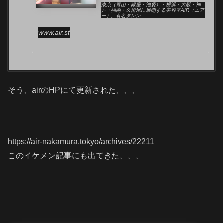
東京（青山・銀座・池袋）・横浜・大阪・神
戸・福岡・久留米に展開する美容室AIR（エア
ー）。有名タレン...
www.air.st
そう、airのHPにて更新された、、、
https://air-nakamura.tokyo/archives/22211
このイケメン記事にも出てきた、、、