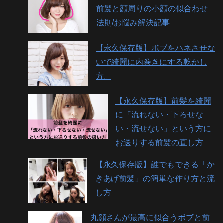
前髪と顔周りの小顔の似合わせ
法則/お悩み解決記事
【永久保存版】ボブをハネさせな
いで綺麗に内巻きにする乾かし
方。
【永久保存版】前髪を綺麗
に「流れない・下ろせな
い・流せない」という方に
お送りする前髪の直し方
【永久保存版】誰でもできる「か
きあげ前髪」の簡単な作り方と流
し方
丸顔さんが最高に似合うボブと前