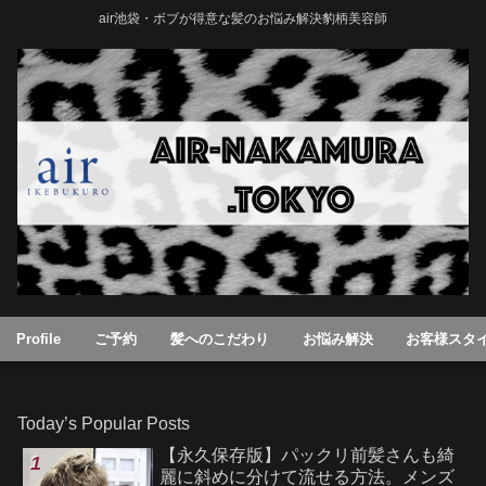
air池袋・ボブが得意な髪のお悩み解決豹柄美容師
Profile
ご予約
髪へのこだわり
お悩み解決
お客様スタ
Today’s Popular Posts
【永久保存版】パックリ前髪さんも綺
麗に斜めに分けて流せる方法。メンズ