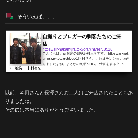
そういえば、、、
自撮りとブロガーの刺客たちのご来
店。
https://air-nakamura.tokyo/archives/18526
こんにちは。air銀座の豹柄絶対王者です。 https://air-nak
amura.tokyo/archives/18486そう、これはテンション上が
りましたよね。まさかの豹柄KING。 仕事をする上でこ
air池袋 中村有佑
んなに意味のない栄冠を手に入れた僕。。。早くボブのK
INGにもなりたいものです。 さて、今日は美容師さんが
多くご来店される日でした。 函館から、、、【豹柄美容
師air中村さんに髪切ってもらった】https://syoheishidaa.
amebaownd.comわざわざ当店のトイレがラグジュアリー
以前、本田さんと長澤さんお二人はご来店されたこともあ
なブログまで書いてくださって嬉しいです。半分は自撮
りましたね。
りとトイレでした...
その節は本当にありがとうございました。