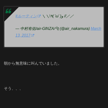
#ルーティン
＼＼\٩( 'ω' )و //／／
— 中村有佑/air-GINZA/🐆 (@air_nakamura)
March
13, 2017
朝から無意味に叫んでいました。
そう、、、