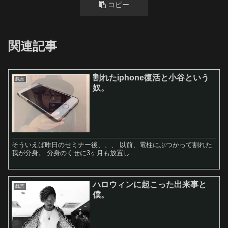
コピー
関連記事
割れたiphone復活と小谷という
戯言
奴。
そういえば昨日のセミナー後、、、 以前、電柱にぶつかって割れた
我が分身。 分身のくせに3ヶ月も放置し...
ハロウィンに起こった出来事と
戯言
僕。