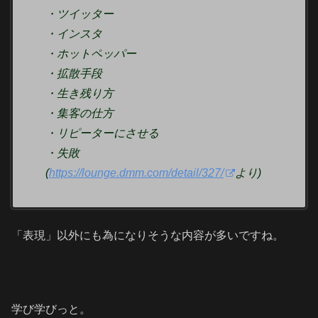
・ツイッター
・インスタ
・ホットペッパー
・拡散手段
・生き残り方
・集客の仕方
・リピーターにさせる
・失敗
(
https://lounge.dmm.com/detail/327/
より)
「表現」以外にも為になりそうな内容が多いですね。
学び学びっと。