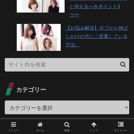
と抑えるべきポイント3
つ〜
【お悩み解決】ボブから伸ば
しかけの方にご提案している
方法。
カテゴリー
アーカイブ
メニュー
ホーム
検索
トップ
サイドバー