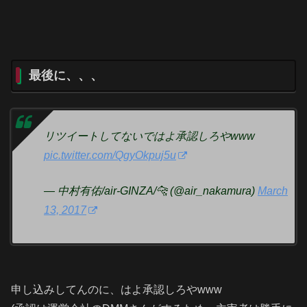
最後に、、、
リツイートしてないではよ承認しろやwww
pic.twitter.com/QgyOkpuj5u
— 中村有佑/air-GINZA/🐆 (@air_nakamura)
March
13, 2017
申し込みしてんのに、はよ承認しろやwww