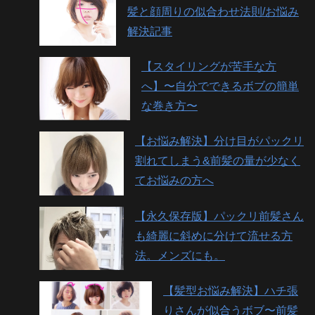
髪と顔周りの似合わせ法則/お悩み
解決記事
【スタイリングが苦手な方
へ】〜自分でできるボブの簡単
な巻き方〜
【お悩み解決】分け目がパックリ
割れてしまう&前髪の量が少なく
てお悩みの方へ
【永久保存版】パックリ前髪さん
も綺麗に斜めに分けて流せる方
法。メンズにも。
【髪型お悩み解決】ハチ張
りさんが似合うボブ〜前髪