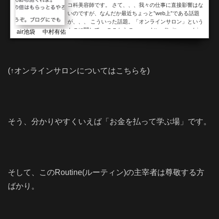
コ科美容師です。 さて、、、我々の仕事に直接影響はな
いのですが、なんだか最近ちょっと”web上”である話題
が、、、 こういった話題。「オンラインサロン」という
ものに関して。 ここからの、、、 https://twitter.com/air_
air池袋 中村有佑
kimura/status/838159511814692864https://twitter.com/air_
kimura/status/838161116123422720https://twitter.com/air_
kimura/status/838163346650116097からの、、、 https://t
witter.com/air_kimura/status/838163712976420864お...
(↑オンラインサロンについてはこちらを)
そう、分かりやすくいえば「お金を払って学ぶ場」です。
そして、このRoutine(ルーティン)の主宰者は尊敬する方
ばかり。