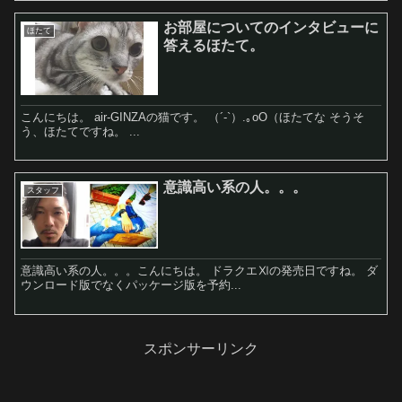
お部屋についてのインタビューに
ほたて
答えるほたて。
こんにちは。 air-GINZAの猫です。 （´-`）.｡oO（ほたてな そうそ
う、ほたてですね。 ...
意識高い系の人。。。
スタッフ
意識高い系の人。。。こんにちは。 ドラクエⅪの発売日ですね。 ダ
ウンロード版でなくパッケージ版を予約...
スポンサーリンク