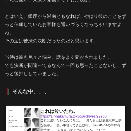
ことなんて忘れて、、、わ...
とはいえ、銀座から湘南ともなれば、やはり彼のことをず
っと信頼していたお客様も通いづらくなっちゃいますよ
ね。
その辺は苦渋の決断だったのだと思います。
当時は彼も色々と悩み、話をよく聞かされました。
でも決断が間違ってるなんて一回も思ったことないし、ず
っと後押ししていました。
そんな中、、、
これは泣いたわ。
https://air-nakamura.tokyo/archives/22966
これは泣いたわこんにちは。 「見た目とは裏腹な紳士的
な接客」「長い事培ってきた技術」 air-GINZAの中村有
佑です。 「何を言ってるのだろうか、こいつ