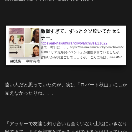
からないままスルーかましていると、、、 「後輩をパシ
らせる...
激似すぎて、ずっとクソ泣いてたセミ
ナー。
https://air-nakamura.tokyo/archives/21622
さて、昨日は、、、https://air-nakamura.tokyo/archives/2
1608「リア充爆発イベント」が開催されていましたが、
皆様いかがお過ごしでしょうか。 こんにちは。air-GINZ
air池袋 中村有佑
Aのアニマル系です。 休み前日にクソみたいな時間を過
ごしてしまいましたが、本日はちょっと真面目です。 今
日は、、、なんか、あるセミナーが都内某所にて開催さ
れるようで、、、 よく見てみると、、、 イキッた写り方
のおっさん、松浦さんでした。 そういえば、昨日、、、
遠い人だと思っていたのが、実は「ロバート秋山」にしか
「明日、セミナー前にサーフィンとか最高かよ」 セミ
見えなかったりね、、、
ナ...
「アラサーで友達も知り合いも全くいない土地にいきなり
出てきて、まさか親友と呼べる人ができるとは思っていな