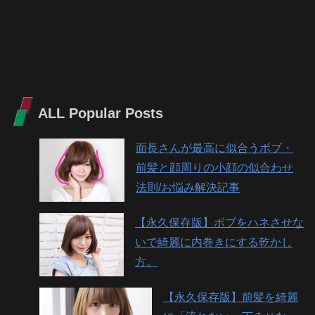
ALL Popular Posts
面長さんが最高に似合うボブ・
前髪と顔周りの小顔の似合わせ
法則/お悩み解決記事
【永久保存版】ボブをハネさせな
いで綺麗に内巻きにする乾かし
方。
【永久保存版】前髪を綺麗