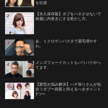
を伝授
【永久保存版】ボブをハネさせないで
綺麗に内巻きにする乾かし方。
あ、ミクロゲンパスタで眉毛増やす
わ。
メンズフェードカットもバリバリやっ
てます。
【髪型お悩み解決】ハチ張りさんが似
合うボブ〜前髪と抑えるべきポイント
3つ〜