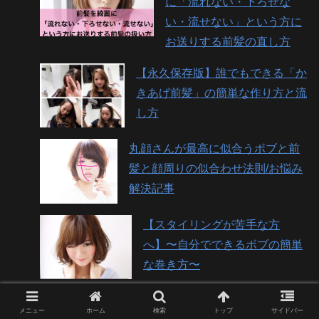
に「流れない・下ろせな
い・流せない」という方に
お送りする前髪の直し方
【永久保存版】誰でもできる「か
きあげ前髪」の簡単な作り方と流
し方
丸顔さんが最高に似合うボブと前
髪と顔周りの似合わせ法則/お悩み
解決記事
【スタイリングが苦手な方
へ】〜自分でできるボブの簡単
な巻き方〜
【お悩み解決】分け目がパックリ
メニュー
ホーム
検索
トップ
サイドバー