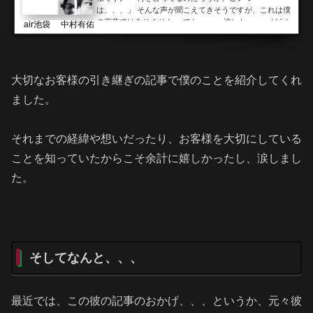
は、、、」 そんな声が聞こえてきそうですが、これは僕
の言葉ではありません。 てか、、、 泣いた。。。どうし
air池袋 中村有佑
ても湘南まで来れないお客様へhttp://matsuura-yuya.co
m/?p=1033 これ。泣きました。 というのも、ずっとブロ
グをご覧いただいている方はご存知、親友のロン毛美容
師、、、 https://air-nakamura.tokyo/archives/22347ロ
大切なお客様の引き継ぎの記事で僕のことを紹介してくれ
バ...
ました。
それまでの経緯や想いだったり、お客様を大切にしている
ことを知っていたからこそ余計に嬉しかったし、涙しまし
た。
そしてなんと、、、
最近では、この彼の記事のおかげ、、、というか、元々彼