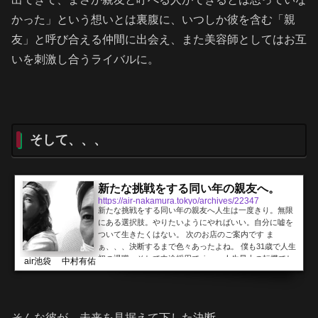
かった」という想いとは裏腹に、いつしか彼を含む「親
友」と呼び合える仲間に出会え、また美容師としてはお互
いを刺激し合うライバルに。
そして、、、
新たな挑戦をする同い年の親友へ。
https://air-nakamura.tokyo/archives/22347
新たな挑戦をする同い年の親友へ人生は一度きり。無限
にある選択肢。やりたいようにやればいい。自分に嘘を
ついて生きたくはない。 次のお店のご案内です ま
ぁ、、、決断するまで色々あったよね。 僕も31歳で人生
初の退職。そして中途採用でairへ。人生最大の転機でし
air池袋 中村有佑
た。 同じ境遇、、、とはいえ、彼は家庭も持ってるし、
僕なんかよりも苦渋の決断だったのだと思います。 新天
地で働く彼のことを、美容師として、また親友とし
て、、、心から応援しています。 しがらみや面倒くさい
そんな彼が、未来を見据えて下した決断。