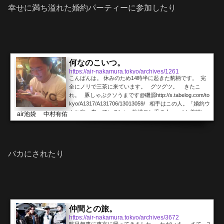
幸せに満ち溢れた婚約パーティーに参加したり
何なのこいつ。
https://air-nakamura.tokyo/archives/1261
こんばんは。 休みのため14時半に起きた豹柄です。 完
全にノリで三茶に来ています。 グツグツ。 きたこ
れ。 豚しゃぶクソうまです@磯源http://s.tabelog.com/to
kyo/A1317/A131706/13013059/ 相手はこの人。「婚約ウ
カれ症」患っているk-two松浦ロン毛の人。 メシ美味い
air池袋 中村有佑
し、正月の予定しゃべったり、サロンの話して楽しいは
ずなんですけど、、、 見逃しませんでした。 待受画
面 ホーム画面何なの...
バカにされたり
仲間との旅。
https://air-nakamura.tokyo/archives/3672
昨日無事に東京に帰ってきました。 ただいま。 さて、2