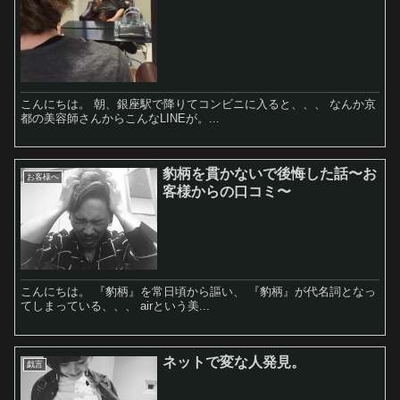
こんにちは。 朝、銀座駅で降りてコンビニに入ると、、、 なんか京
都の美容師さんからこんなLINEが。...
豹柄を貫かないで後悔した話〜お
お客様へ
客様からの口コミ〜
こんにちは。 『豹柄』を常日頃から謳い、 『豹柄』が代名詞となっ
てしまっている、、、 airという美...
ネットで変な人発見。
戯言