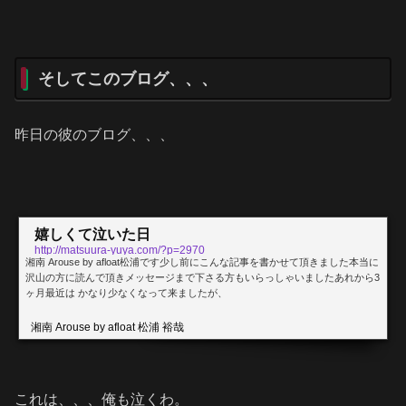
そしてこのブログ、、、
昨日の彼のブログ、、、
嬉しくて泣いた日
http://matsuura-yuya.com/?p=2970
湘南 Arouse by afloat松浦です少し前にこんな記事を書かせて頂きました本当に
沢山の方に読んで頂きメッセージまで下さる方もいらっしゃいましたあれから3
ヶ月最近は かなり少なくなって来ましたが、
湘南 Arouse by afloat 松浦 裕哉
これは、、、俺も泣くわ。