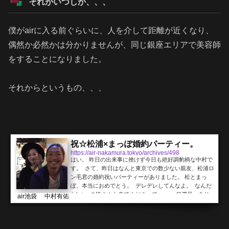
それがいつしか、、、
僕がairに入る前ぐらいに、人を介して距離が近くなり、
偶然か必然かは分かりませんが、同じ銀座エリアで美容師
をすることになりました。
それからというもの、、、
祝☆松浦×まっぽ婚約パーティー。
https://air-nakamura.tokyo/archives/498
はい。 昨日の出来事に挫けず今日も絶好調豹柄な中村で
す。 さて、昨日はなんと東京での数少ない親友、松浦ロ
ン毛君の婚約祝いパーティーがありました。 松とまっ
ぽ、本当におめでとう。 デレデレしてんなよ。 なんだ
かk-twoの皆さんも来てくださって、、、 超満員。あり
air池袋 中村有佑
がとうございました。 祝いの言葉あり、そして愛知から
親友三角のお祝いありで 三角社長ありがとうね。 とり
あえず祝福ムードな時間でした。 あとは 同じairの金丸
さんや ...