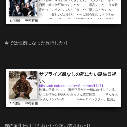
日間に渡る伊豆旅行でしたが、、、最高でした。 何が最
高かっていうともちろん「食」や「場」なんかもあ
り、、、難しいんだけど、やっぱ居心地のよさですか
ね。 っていうのも、やっぱ同業者の人とお会いすると
air池袋 中村有佑
「仕事の話」になることが多く、まぁ当たり前といえば
当たり前だし、時には必要だとは思うのですが、、、 ま
ぁ、いつもなんですけど仕事の話は全くしないですよ
ね。環境も立場も違うし、そういう「枠」みたいなのは
今では恒例になった旅行したり
関係なしに、ただ...
サプライズ感なしの死にたい誕生日祝
い。
https://air-nakamura.tokyo/archives/17471
昨日の営業中、、、 毎年正月から一緒に旅行している、
いつも何かと仲のいいおっさん美容師達、、、 そんなお
っさんメンバーの、、、 「k-twoディレクター」松浦か
air池袋 中村有佑
らLINEがきました。どうでもいいですが、プロフィール
写真がウザいですね。 営業中に「ヒマ？」と。。。しか
も渡したいものがあるとか。意味が分かりません。そし
てLINE内にあるように、僕は営業後にテストがあったん
ですよね。 「それどころじゃねぇ。。。」 全く意味が分
僕の誕生日はゴミみたいな祝い方されたり