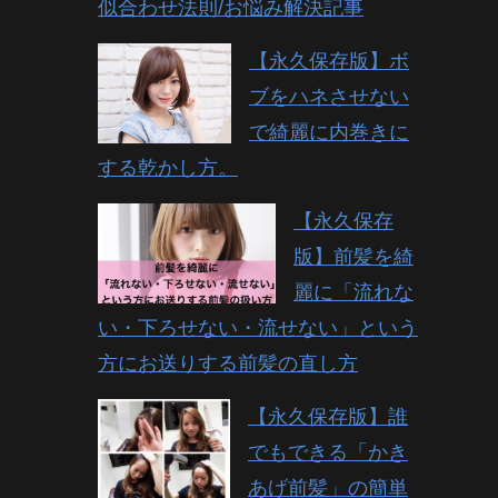
似合わせ法則/お悩み解決記事
【永久保存版】ボ
ブをハネさせない
で綺麗に内巻きに
する乾かし方。
【永久保存
版】前髪を綺
麗に「流れな
い・下ろせない・流せない」という
方にお送りする前髪の直し方
【永久保存版】誰
でもできる「かき
あげ前髪」の簡単