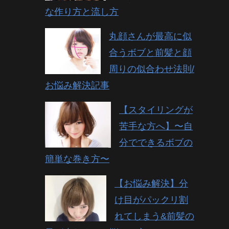
な作り方と流し方
丸顔さんが最高に似
合うボブと前髪と顔
周りの似合わせ法則/
お悩み解決記事
【スタイリングが
苦手な方へ】〜自
分でできるボブの
簡単な巻き方〜
【お悩み解決】分
け目がパックリ割
れてしまう&前髪の