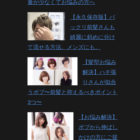
量が少なくてお悩みの方へ
【永久保存版】パ
ックリ前髪さんも
綺麗に斜めに分け
て流せる方法。メンズにも。
【髪型お悩み
解決】ハチ張
りさんが似合
うボブ〜前髪と抑えるべきポイント
3つ〜
【お悩み解決】
ボブから伸ばし
かけの方にご提