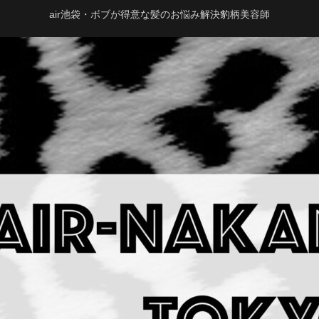
air池袋・ボブが得意な髪のお悩み解決豹柄美容師