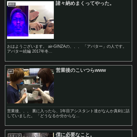
諸々納めまくってやった。
戯言
おはようございます。 air-GINZAの、、、 「アバター」の人です。
アバター続編 2017年冬...
営業後のこいつらwww
air
営業後、、、 裏に入ったら、1年目アシスタント達がなんか真剣に話
していました。 「どうなるか分からな...
僕に必要なこと。
スタッフ