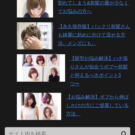
割れてしまう&前髪の量が少なく
てお悩みの方へ
【永久保存版】パックリ前髪さん
も綺麗に斜めに分けて流せる方
法。メンズにも。
【髪型お悩み解決】ハチ張
りさんが似合うボブ〜前髪
と抑えるべきポイント3
つ〜
【お悩み解決】ボブから伸ば
しかけの方にご提案している
方法。