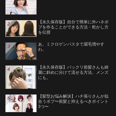
【永久保存版】自分で簡単に外ハネボ
ブを作ることができる方法・乾かし方
を伝授
あ、ミクロゲンパスタで眉毛増やす
わ。
【永久保存版】パックリ前髪さんも綺
麗に斜めに分けて流せる方法。メンズ
にも。
【髪型お悩み解決】ハチ張りさんが似
合うボブ〜前髪と抑えるべきポイント
3つ〜