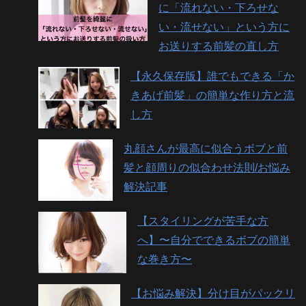
に「流れない・下ろせな
い・流せない」という方に
お送りする前髪の直し方
【永久保存版】誰でもできる「か
きあげ前髪」の簡単な作り方と流
し方
丸顔さんが最高に似合うボブと前
髪と顔周りの似合わせ法則/お悩み
解決記事
【スタイリングが苦手な方
へ】〜自分でできるボブの簡単
な巻き方〜
【お悩み解決】分け目がパックリ