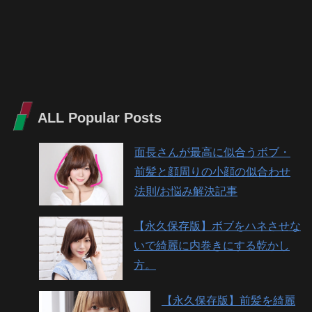
ALL Popular Posts
面長さんが最高に似合うボブ・
前髪と顔周りの小顔の似合わせ
法則/お悩み解決記事
【永久保存版】ボブをハネさせな
いで綺麗に内巻きにする乾かし
方。
【永久保存版】前髪を綺麗