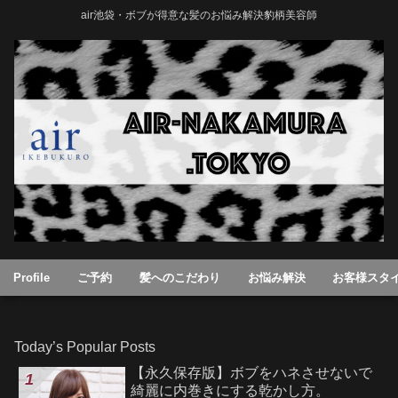
air池袋・ボブが得意な髪のお悩み解決豹柄美容師
Profile
ご予約
髪へのこだわり
お悩み解決
お客様スタ
Today’s Popular Posts
【永久保存版】ボブをハネさせないで
綺麗に内巻きにする乾かし方。