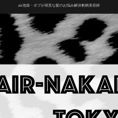
air池袋・ボブが得意な髪のお悩み解決豹柄美容師