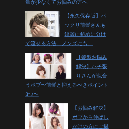
量が少なくてお悩みの方へ
【永久保存版】パ
ックリ前髪さんも
綺麗に斜めに分け
て流せる方法。メンズにも。
【髪型お悩み
解決】ハチ張
りさんが似合
うボブ〜前髪と抑えるべきポイント
3つ〜
【お悩み解決】
ボブから伸ばし
かけの方にご提