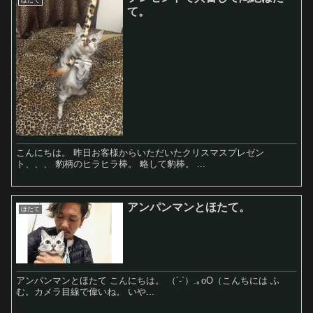
て。
こんにちは。 昨日お客様からいただいたクリスマスプレゼン
ト、、、 豹柄のヒラヒラ棒。 略して豹棒。 ...
アンパンマンとほたて。
ほたて
アンパンマンとほたて こんにちは。 （´-`）.｡oO（こんちには ふ
む。カメラ目線で偉いね。 いや...