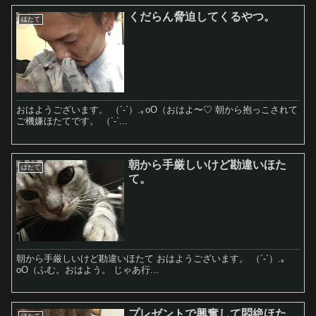
くだらん脅迫してくるやつ。
ほたて
おはようございます。 （´-`）.｡oO（おはよ〜♡ 朝から抱っこされて
ご機嫌ほたてです。 （´-`...
朝から手厳しいけど勘違いほた
ほたて
て。
朝から手厳しいけど勘違いほたて おはようございます。 （´-`）.｡
oO（ふむ。おはよう。 じゃあ行...
プレゼントで興奮して悶絶ほた
ほたて