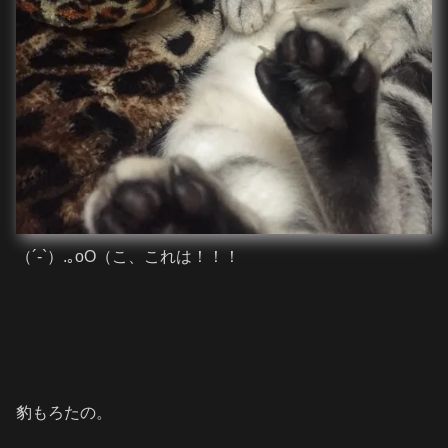
（´-`）.｡oO（こ、これは！！！
豹もろたの。