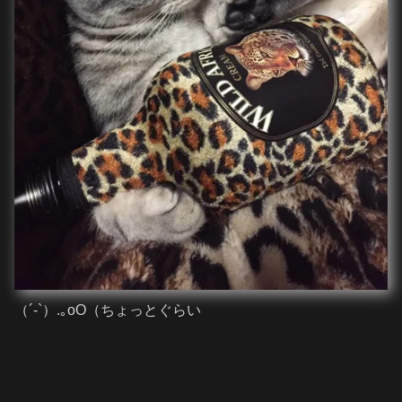
（´-`）.｡oO（ちょっとぐらい