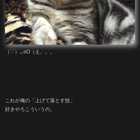
（´-`）.｡oO（え。。。
これが俺の「上げて落とす技」
好きやろこういうの。