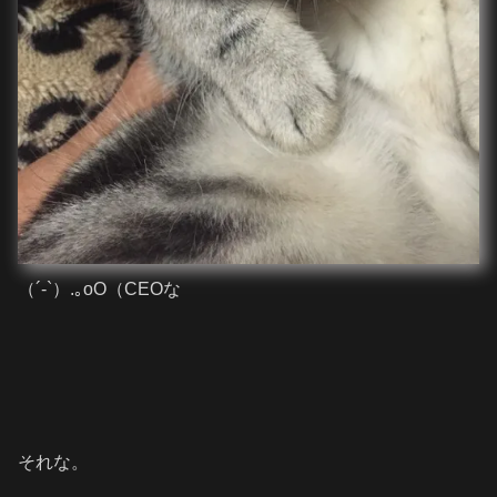
（´-`）.｡oO（CEOな
それな。