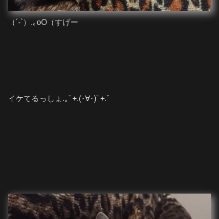
（´-`）.｡oO（すげー
イケてるっしょ.｡ﾟ+.(･∀･)ﾟ+.ﾟ