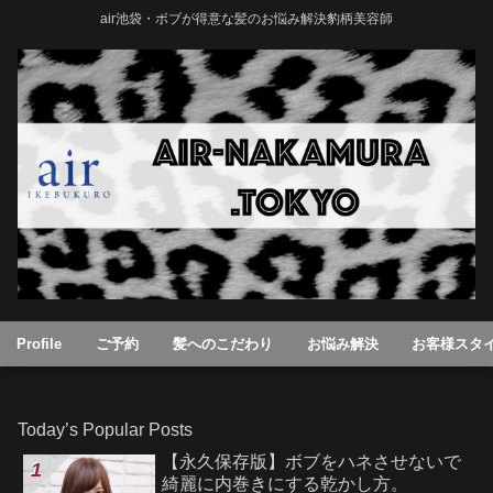
air池袋・ボブが得意な髪のお悩み解決豹柄美容師
Profile
ご予約
髪へのこだわり
お悩み解決
お客様スタ
Today’s Popular Posts
【永久保存版】ボブをハネさせないで
綺麗に内巻きにする乾かし方。