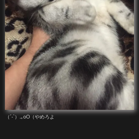
（´-`）.｡oO（やめろよ