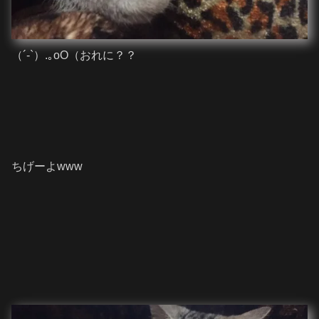
（´-`）.｡oO（おれに？？
ちげーよwww