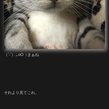
（´-`）.｡oO（まぁね
それより見てこれ。