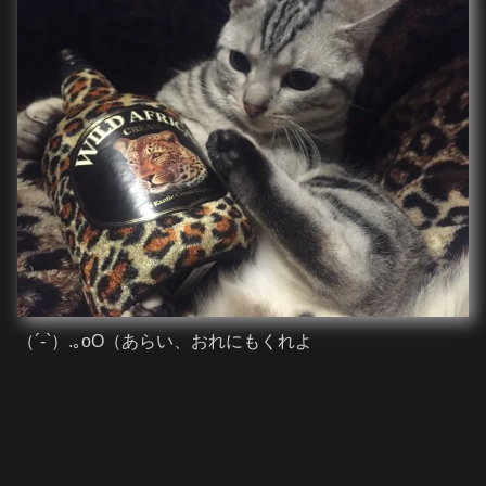
（´-`）.｡oO（あらい、おれにもくれよ