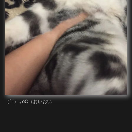
（´-`）.｡oO（おいおい