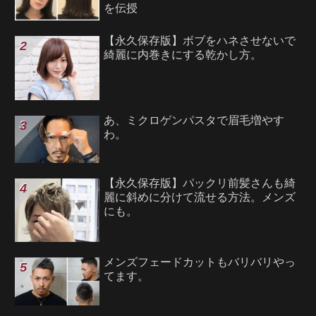
を伝授
【永久保存版】ボブをハネさせないで
綺麗に内巻きにする乾かし方。
あ、ミクロゲンパスタで眉毛増やす
わ。
【永久保存版】パックリ前髪さんも綺
麗に斜めに分けて流せる方法。メンズ
にも。
メンズフェードカットもバリバリやっ
てます。