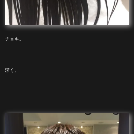
チョキ。
潔く。