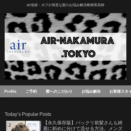
air池袋・ボブが得意な髪のお悩み解決豹柄美容師
Profile
ご予約
髪へのこだわり
お悩み解決
お客様スタ
Today’s Popular Posts
【永久保存版】パックリ前髪さんも綺
麗に斜めに分けて流せる方法。メンズ