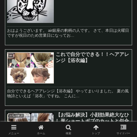
おはようございます。 air銀座の豹柄の人です。 さて、本日は火曜日
ですが祝日のため営業日になってお...
これで自分でできる！！ヘアアレ
air
ンジ【浴衣編】
自分でできるヘアアレンジ【浴衣編】 やってまいりました。 夏の風
物詩といえば「浴衣」ですね。 こんに...
【お悩み解決】小顔効果絶大なひ
お悩み解決
し形ショートボブのカットと似合
わせ
メニュー
ホーム
検索
トップ
サイドバー