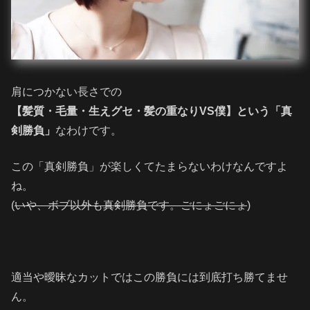
肩につかない長さでの
【髪質・毛量・生えグセ・髪の重なりVS僕】という「真
剣勝負」
なわけです。
この「真剣勝負」が楽しくてたまらないわけなんですよ
ね。
(
いや、ボブ以外も真剣勝負です。ごにょごにょ
)
適当や曖昧なカットではこの勝負には到底打ち勝てませ
ん。