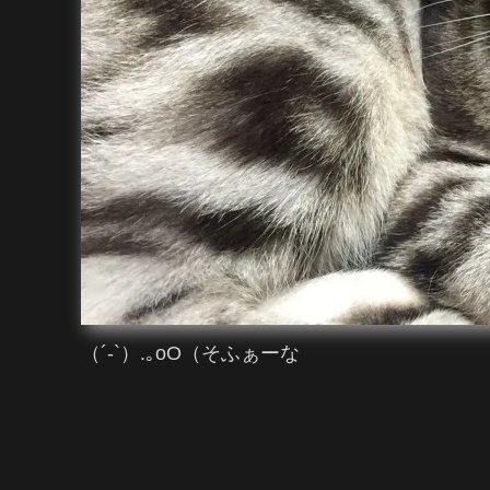
（´-`）.｡oO（そふぁーな