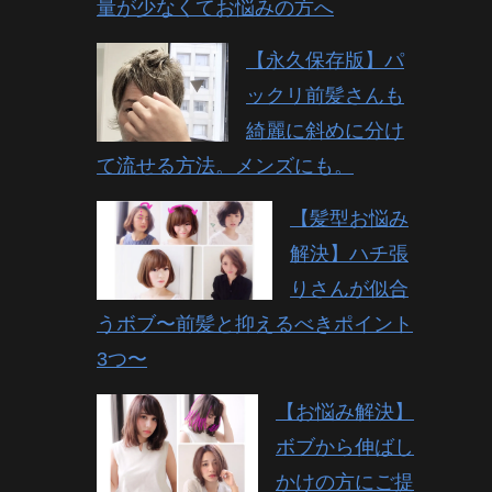
量が少なくてお悩みの方へ
【永久保存版】パ
ックリ前髪さんも
綺麗に斜めに分け
て流せる方法。メンズにも。
【髪型お悩み
解決】ハチ張
りさんが似合
うボブ〜前髪と抑えるべきポイント
3つ〜
【お悩み解決】
ボブから伸ばし
かけの方にご提