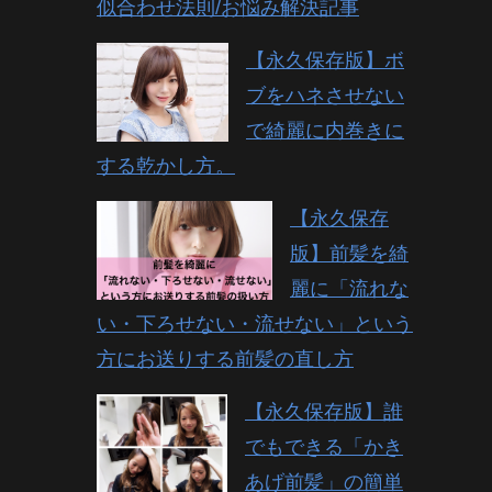
似合わせ法則/お悩み解決記事
【永久保存版】ボ
ブをハネさせない
で綺麗に内巻きに
する乾かし方。
【永久保存
版】前髪を綺
麗に「流れな
い・下ろせない・流せない」という
方にお送りする前髪の直し方
【永久保存版】誰
でもできる「かき
あげ前髪」の簡単