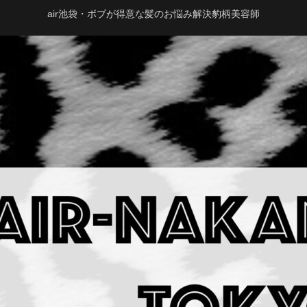
air池袋・ボブが得意な髪のお悩み解決豹柄美容師