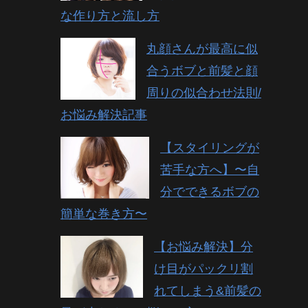
な作り方と流し方
丸顔さんが最高に似
合うボブと前髪と顔
周りの似合わせ法則/
お悩み解決記事
【スタイリングが
苦手な方へ】〜自
分でできるボブの
簡単な巻き方〜
【お悩み解決】分
け目がパックリ割
れてしまう&前髪の