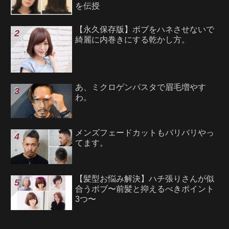
を伝授
【永久保存版】ボブをハネさせないで
綺麗に内巻きにする乾かし方。
あ、ミクロゲンパスタで眉毛増やす
わ。
メンズフェードカットもバリバリやっ
てます。
【髪型お悩み解決】ハチ張りさんが似
合うボブ〜前髪と抑えるべきポイント
3つ〜