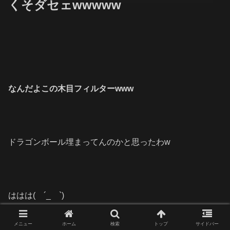
くそダセェwwwww
なんだよこの木目フィルターwww
ドラゴンボール埋まってんのかと思ったわw
ははは( ´_ゝ`)
メニュー
ホーム
検索
トップ
サイドバー