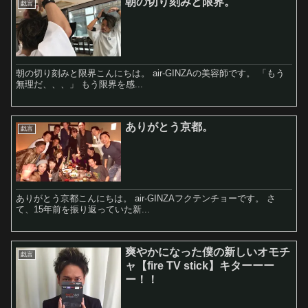
朝の切り刻みと限界。
戯言
朝の切り刻みと限界こんにちは。 air-GINZAの美容師です。 「もう
無理だ、、、」 もう限界を感...
ありがとう京都。
戯言
ありがとう京都こんにちは。 air-GINZAフクテンチョーです。 さ
て、15年前を振り返っていた新...
爽やかになった僕の新しいオモチ
戯言
ャ【fire TV stick】キターーー
ー！！