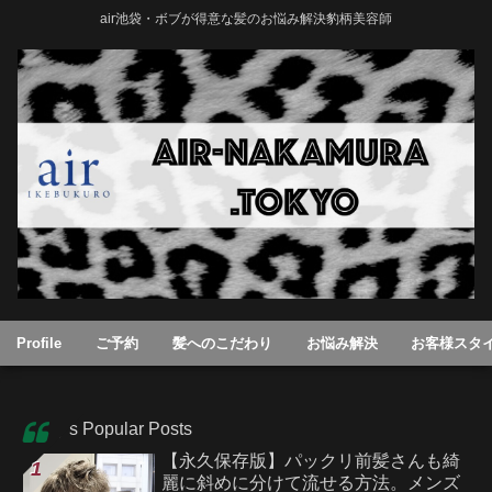
air池袋・ボブが得意な髪のお悩み解決豹柄美容師
Profile
ご予約
髪へのこだわり
お悩み解決
お客様スタ
Today’s Popular Posts
【永久保存版】パックリ前髪さんも綺
麗に斜めに分けて流せる方法。メンズ