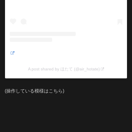
A post shared by ほたて (@air_hotate)
(操作している模様はこちら)